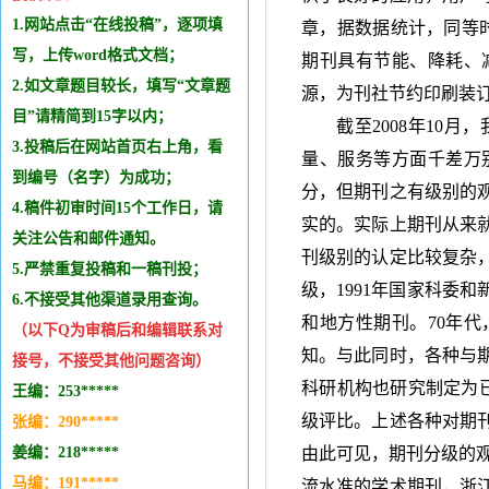
1.网站点击“在线投稿”，逐项填
章，据数据统计，同等
写，上传word格式文档；
期刊具有节能、降耗、
2.如文章题目较长，填写“文章题
源，为刊社节约印刷装
目”请精简到15字以内；
截至
2008
年
10
月，
3.投稿后在网站首页右上角，看
量、服务等方面千差万
到编号（名字）为成功；
分，但期刊之有级别的
4.稿件初审时间15个工作日，请
实的。实际上期刊从来
关注公告和邮件通知。
刊级别的认定比较复杂
5.严禁重复投稿和
一稿刊投
；
级，
1991
年国家科委和
6.不接受其他
渠道录用查询。
和地方性期刊。
70
年代
（以下Q为审稿后和编辑
联系
对
知。与此同时，各种与
接号，不接受其他问题咨询）
科研机构也研究制定为
王编：253*****
级评比。上述各种对期
张编：290*****
姜编：218*****
由此可见，期刊分级的
马编：191*****
流水准的学术期刊，浙