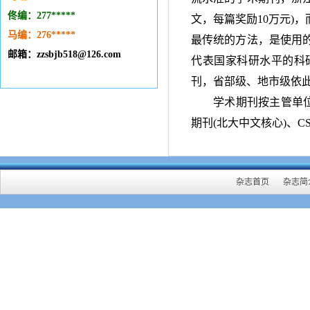
佟编：277*****
文，每篇奖励
10
万元
)
，
马编：276
*****
最传统的方法，是使用
邮箱：zzsbjb518@126.com
代表国家科研水平的科
刊，省部级、地市级依
学术期刊按主管单
期刊
(
北大中文核心
)
、
CS
杂志首页
杂志简