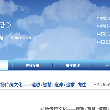
中国知
中国核
中国万
：CN 10-1205/N
中国龙
在线投稿
稿件查询
付
扬传统文化——理想+智慧+道德+追求+向往
当前位置:首
弘扬传统文化——理想
+
智慧
+
道德
+