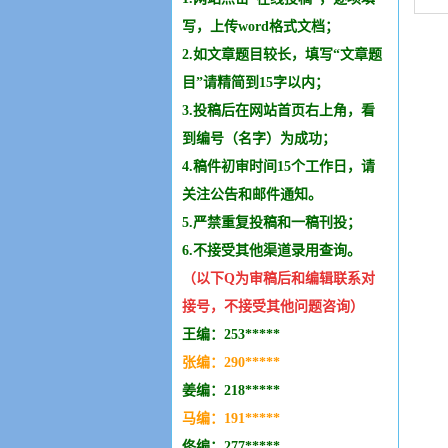
写，上传word格式文档；
2.如文章题目较长，填写“文章题
目”请精简到15字以内；
3.投稿后在网站首页右上角，看
到编号（名字）为成功；
4.稿件初审时间15个工作日，请
关注公告和邮件通知。
5.严禁重复投稿和
一稿刊投
；
6.不接受其他
渠道录用查询。
（以下Q为审稿后和编辑
联系
对
接号，不接受其他问题咨询）
王编：253*****
张编：290*****
姜编：218*****
马编：191*****
佟编：277*****