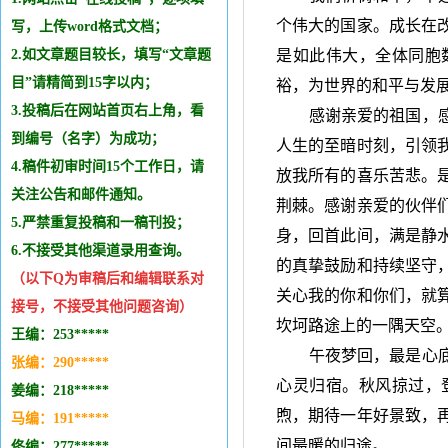
个伟大的国家。成长在
写，上传word格式文档；
2.如文章题目较长，填写“文章题
是如此伟大，全体同胞
目”请精简到15字以内；
裕，为世界的和平与发
3.投稿后在网站首页右上角，看
感谢亲爱的祖国，
到编号（名字）为成功；
人生的至暗时刻，引领
4.稿件初审时间15个工作日，请
放我所有的喜乐苦悲。
关注公告和邮件通知。
荆棘。感谢亲爱的伙伴
5.严禁重复投稿和
一稿刊投
；
身，回首此间，满是静
6.不接受其他
渠道录用查询。
的真挚鼓励和持续坚守
（以下Q为审稿后和编辑
联系
对
关心我的你和你们，就
接号，不接受其他问题咨询）
坎坷路途上的一隅天空
王编：253*****
午夜梦回，最是心
张编：290*****
心灵归宿。秋风掠过，
姜编：218*****
煦，期待一年好景致，
马编：191*****
间最暖的归途。
佟编：277*****