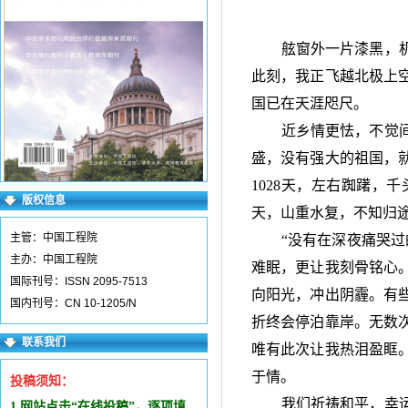
舷窗外一片漆黑，
此刻，我正飞越北极上
国已在天涯咫尺。
近乡情更怯，不觉
盛，没有强大的祖国，
1028
天，左右踟躇，千
版权信息
天，山重水复，不知归
主管：中国工程院
“没有在深夜痛哭
主办：中国工程院
难眠，更让我刻骨铭心
国际刊号：ISSN 2095-7513
向阳光，冲出阴霾。有
国内刊号：CN 10-1205/N
折终会停泊靠岸。无数
联系我们
唯有此次让我热泪盈眶
于情。
投稿须知：
我们祈祷和平，幸
1.网站点击“在线投稿”，逐项填