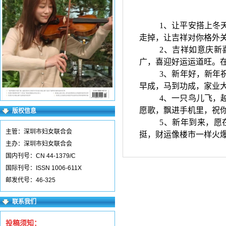
1、让平安搭上冬
走掉，让吉祥对你格外
2、吉祥如意庆新
广，喜迎好运运道旺。
3、新年好，新年
早成，马到功成，家业
4、一只鸟儿飞，
愿歌，飘进手机里，祝
版权信息
5、新年到来，愿
主管：深圳市妇女联合会
挺，财运像楼市一样火
主办：深圳市妇女联合会
国内刊号：CN 44-1379/C
国际刊号：ISSN 1006-611X
邮发代号：46-325
联系我们
投稿须知：