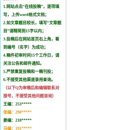
1.网站点击“在线投稿”，逐项填
写，上传word格式文档；
2.如文章题目较长，填写“文章题
目”请精简到15字以内；
3.投稿后在网站首页右上角，看
到编号（名字）为成功；
4.稿件初审时间15个工作日，请
关注公告和邮件通知。
5.严禁重复投稿和
一稿刊投
；
6.不接受其他
渠道录用查询。
（以下Q为审稿后和编辑
联系
对
接号，不接受其他问题咨询）
王编：253*****
张编：290*****
姜编：218*****
马编：191*****