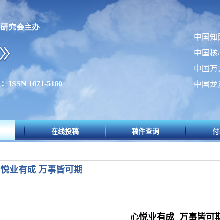
健研究会主办
中国知
中国核
中国万
SSN 1671-5160
中国龙
在线投稿
稿件查询
付
悦业有成 万事皆可期
心悦业有成
万事皆可