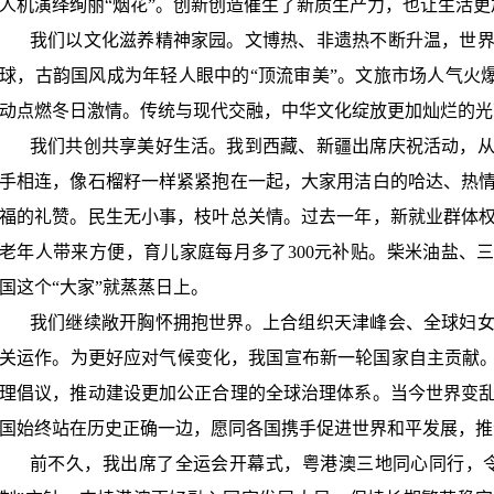
人机演绎绚丽“烟花”。创新创造催生了新质生产力，也让生活
我们以文化滋养精神家园。文博热、非遗热不断升温，世
球，古韵国风成为年轻人眼中的
“顶流审美”。文旅市场人气火爆
动点燃冬日激情。传统与现代交融，中华文化绽放更加灿烂的光
我们共创共享美好生活。我到西藏、新疆出席庆祝活动，
手相连，像石榴籽一样紧紧抱在一起，大家用洁白的哈达、热
福的礼赞。民生无小事，枝叶总关情。过去一年，新就业群体
老年人带来方便，育儿家庭每月多了
300
元补贴。柴米油盐、三
国这个“大家”就蒸蒸日上。
我们继续敞开胸怀拥抱世界。上合组织天津峰会、全球妇
关运作。为更好应对气候变化，我国宣布新一轮国家自主贡献
理倡议，推动建设更加公正合理的全球治理体系。当今世界变
国始终站在历史正确一边，愿同各国携手促进世界和平发展，推
前不久，我出席了全运会开幕式，粤港澳三地同心同行，