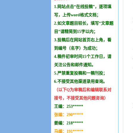
1.网站点击“在线投稿”，逐项填
写，上传word格式文档；
2.如文章题目较长，填写“文章题
目”请精简到15字以内；
3.投稿后在网站首页右上角，看
到编号（名字）为成功；
4.稿件初审时间15个工作日，请
关注公告和邮件通知。
5.严禁重复投稿和
一稿刊投
；
6.不接受其他
渠道录用查询。
（以下Q为审稿后和编辑
联系
对
接号，不接受其他问题咨询）
王编：253*****
张编：290*****
姜编：218*****
马编：191*****