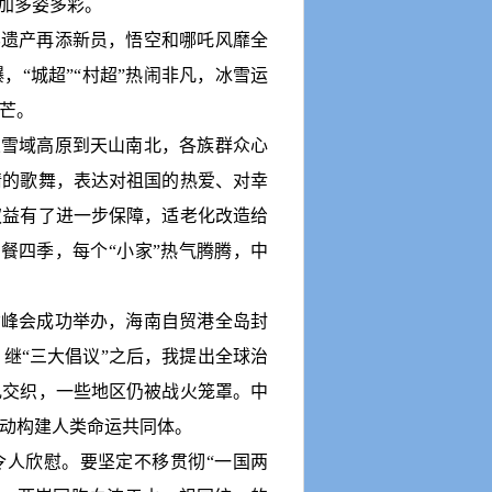
更加多姿多彩。
界遗产再添新员，悟空和哪吒风靡全
，“城超”“村超”热闹非凡，冰雪运
芒。
从雪域高原到天山南北，各族群众心
情的歌舞，表达对祖国的热爱、对幸
权益有了进一步保障，适老化改造给
餐四季，每个“小家”热气腾腾，中
女峰会成功举办，海南自贸港全岛封
。继
“三大倡议”之后，我提出全球治
乱交织，一些地区仍被战火笼罩。中
动构建人类命运共同体。
令人欣慰。要坚定不移贯彻
“一国两