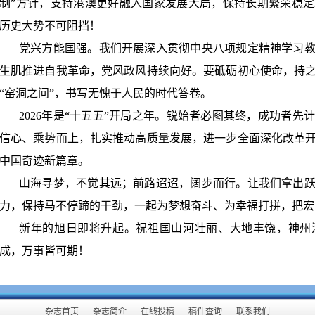
制”方针，支持港澳更好融入国家发展大局，保持长期繁荣稳
历史大势不可阻挡！
党兴方能国强。我们开展深入贯彻中央八项规定精神学习
生肌推进自我革命，党风政风持续向好。要砥砺初心使命，持
“窑洞之问”，书写无愧于人民的时代答卷。
2026
年是“十五五”开局之年。锐始者必图其终，成功者先
信心、乘势而上，扎实推动高质量发展，进一步全面深化改革
中国奇迹新篇章。
山海寻梦，不觉其远；前路迢迢，阔步而行。让我们拿出
力，保持马不停蹄的干劲，一起为梦想奋斗、为幸福打拼，把宏
新年的旭日即将升起。祝祖国山河壮丽、大地丰饶，神州
成，万事皆可期！
杂志首页
杂志简介
在线投稿
稿件查询
联系我们