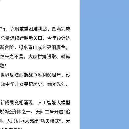
前行，克服重重困难挑战，圆满完成
济总量连续跨越新关口，今年预计达
新台阶，绿水青山成为亮丽底色，
绩来之不易。大家拼搏进取、耕耘
敬！
暨世界反法西斯战争胜利
80
周年，设
激励中华儿女铭记历史、缅怀先烈、
创新成果竞相涌现，人工智能大模型
快的经济体之一。天问二号开启
“追
。人形机器人亮出“功夫模式”，无