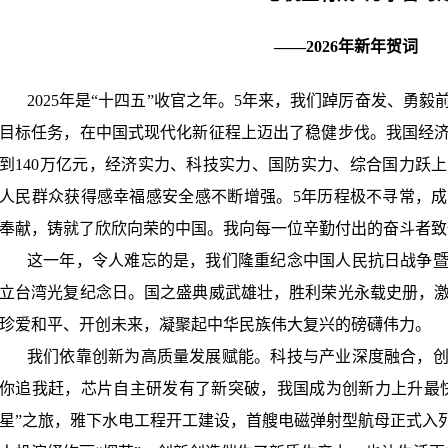
——
2026
年新年贺词
2025
年是“十四五”收官之年。
5
年来，我们踔厉奋发、勇毅
目标任务，在中国式现代化新征程上迈出了稳健步伐。我国经
到
140
万亿元，经济实力、科技实力、国防实力、综合国力跃上
人民群众获得感幸福感安全感不断增强。
5
年历程极不寻常，成
奉献，铸就了欣欣向荣的中国。我向每一位辛勤付出的奋斗者致
这一年，令人难忘的是，我们隆重纪念中国人民抗日战争
立台湾光复纪念日。国之盛典威武雄壮，胜利荣光永载史册，
珍爱和平、开创未来，凝聚起中华民族伟大复兴的磅礴伟力。
我们依靠创新为高质量发展赋能。科技与产业深度融合，
你追我赶，芯片自主研发有了新突破，我国成为创新力上升最
星”之旅，雅下水电工程开工建设，首艘电磁弹射型航母正式入列