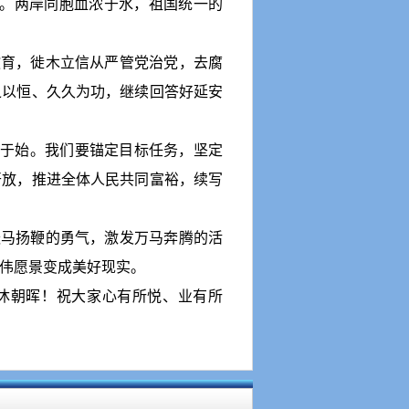
定。两岸同胞血浓于水，祖国统一的
教育，徙木立信从严管党治党，去腐
之以恒、久久为功，继续回答好延安
计于始。我们要锚定目标任务，坚定
开放，推进全体人民共同富裕，续写
跃马扬鞭的勇气，激发万马奔腾的活
伟愿景变成美好现实。
沐朝晖！祝大家心有所悦、业有所