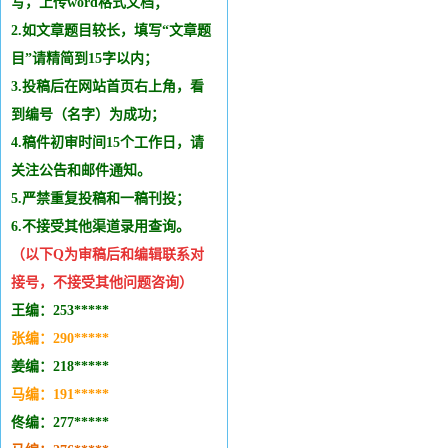
写，上传word格式文档；
2.如文章题目较长，填写“文章题
目”请精简到15字以内；
3.投稿后在网站首页右上角，看
到编号（名字）为成功；
4.稿件初审时间15个工作日，请
关注公告和邮件通知。
5.严禁重复投稿和
一稿刊投
；
6.不接受其他
渠道录用查询。
（以下Q为审稿后和编辑
联系
对
接号，不接受其他问题咨询）
王编：253*****
张编：290*****
姜编：218*****
马编：191*****
佟编：277*****