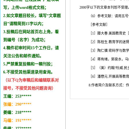
写，上传word格式文档；
2000
字以下的文章本刊恕不受理
2.如文章题目较长，填写“文章题
（
6
）参考文献：请用五号
目”请精简到15字以内；
［参考文献］
3.投稿后在网站首页右上角，看
［
1
］滕大春
.
美国教育史
到编号（名字）为成功；
［
2
］陈桂生
.
教育学的迷
4.稿件初审时间15个工作日，请
［
3
］陶仁骥
.
密码学与数
关注公告和邮件通知。
［
4
］蒋有绪，郭泉水，马
5.严禁重复投稿和
一稿刊投
；
［
5
］（美）约翰
?
杜威
.
民
6.不接受其他
渠道录用查询。
［
6
］潘懋元
.
开展高等教
（以下Q为审稿后和编辑
联系
对
8.作者简介及联系方式：
接号，不接受其他问题咨询）
王编：253*****
张编：290*****
姜编：218*****
马编：191*****
佟编：277*****