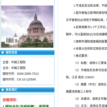
2.不违反宪法和法律，不
3.是作者独立取得的原
文字复制比必须低于用稿标准，
4.初审周期为
1-3
个工作日
稿件，可以直接加
QQ
与在线编
5.按邮件通知或查稿回复
6.未曾以任何形式用任何
版权信息
7.格式要求：
主管：中国工程院
（
1
）标题：请用小三黑体
主办：中国工程院
（
2
）作者姓名及单位信息
国际刊号：ISSN 2095-7513
院，江苏 南京
210093
）
国内刊号：CN 10-1205/N
（
3
）摘要（中文）请用五
联系我们
摘要须用第三人称写
（
4
）关键词：请用五号楷
投稿须知：
（
5
）正文：请用五号宋
1.网站点击“在线投稿”，逐项填