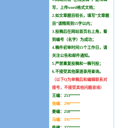
写，上传word格式文档；
2.如文章题目较长，填写“文章题
目”请精简到15字以内；
3.投稿后在网站首页右上角，看
到编号（名字）为成功；
4.稿件初审时间15个工作日，请
关注公告和邮件通知。
5.严禁重复投稿和
一稿刊投
；
6.不接受其他
渠道录用查询。
（以下Q为审稿后和编辑
联系
对
接号，不接受其他问题咨询）
王编：253*****
张编：290*****
姜编：218*****
马编：191*****
佟编：277*****