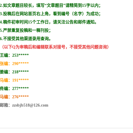
2.如文章题目较长，填写“文章题目”请精简到15字以内；
3.投稿后在网站首页右上角，看到编号（名字）为成功；
4.稿件初审时间15个工作日，请关注公告和邮件通知。
5.严禁重复投稿和
一稿刊投
；
6.不接受其他
渠道录用查询。
（以下Q为审稿后和编辑
联系
对接号，不接受其他问题咨询）
王编：253*****
张编：290*****
姜编：218*****
马编：191*****
佟编：277*****
马编：276
*****
邮箱：zzsbjb518@126.com