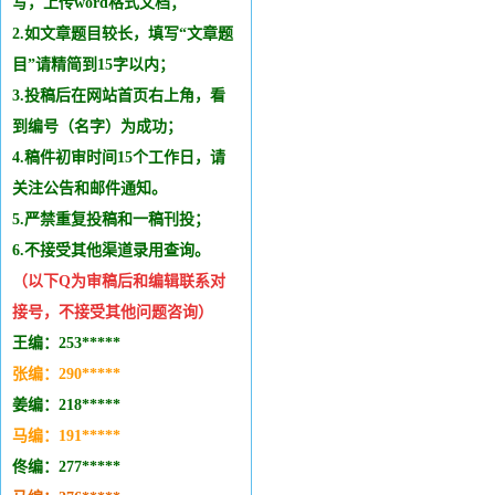
写，上传word格式文档；
2.如文章题目较长，填写“文章题
目”请精简到15字以内；
3.投稿后在网站首页右上角，看
到编号（名字）为成功；
4.稿件初审时间15个工作日，请
关注公告和邮件通知。
5.严禁重复投稿和
一稿刊投
；
6.不接受其他
渠道录用查询。
（以下Q为审稿后和编辑
联系
对
接号，不接受其他问题咨询）
王编：253*****
张编：290*****
姜编：218*****
马编：191*****
佟编：277*****