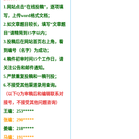
1.网站点击“在线投稿”，逐项填
写，上传word格式文档；
2.如文章题目较长，填写“文章题
目”请精简到15字以内；
3.投稿后在网站首页右上角，看
到编号（名字）为成功；
4.稿件初审时间15个工作日，请
关注公告和邮件通知。
5.严禁重复投稿和
一稿刊投
；
6.不接受其他
渠道录用查询。
（以下Q为审稿后和编辑
联系
对
接号，不接受其他问题咨询）
王编：253*****
张编：290*****
姜编：218*****
马编：191*****