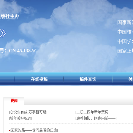
出版社主办
国家新
中国核
中国学
：CN 45-1382/C
国家正
在线投稿
稿件查询
付
要闻
[心悦业有成 万事皆可期]
[二〇二四年新年贺词]
[新年美好祝词]
[迎着朝阳，阔步向前——]
[回家的路——世间最暖的归途
]