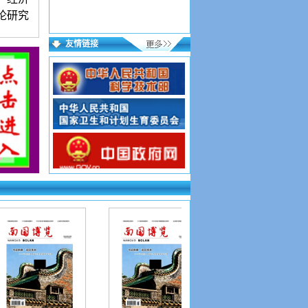
论研究
友情链接
语言简
00字符
者附简
部有权
，按要
投好在
到则为
证写第
网址如
sp?