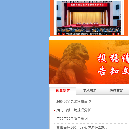
规章制度
学术展示
版权声明
职称论文选题注意事项
期刊出版市场规模分析
二〇二〇年新年贺词
贪官受贿160余万 心虚退赃220万