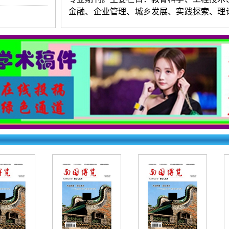
金融、企业管理、城乡发展、实践探索、理
等。本刊文章由知网全文收录。
《南国博览》投稿要求：
1.投稿要求：观点新颖，层次清楚，
练，数据准确，图表清晰。字数以6000-80
（4
版起发）为宜。署名不超过
3人。第一作
介。来稿保证无抄袭，严禁一稿多投。编辑
对录用稿件进行适当修删。
2.投稿方法：网站首页点击“在线投稿”
求逐项填写相关信息，上传word格式文档。
右上角查询，看到名字和编号为成功，看不
失败。初审录用稿件，加对接编辑Q时，验
一作者姓名（以便查找）。
《南国博览》
（
文章快速发表
）
投稿
下：
http://www.lyqkfb.cn/products.a
id=6701