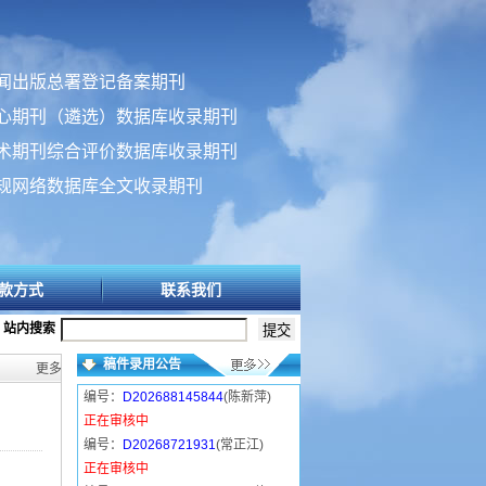
闻出版总署登记备案期刊
心期刊（遴选）数据库收录期刊
术期刊综合评价数据库收录期刊
规网络数据库全文收录期刊
款方式
联系我们
站内搜索
稿件录用公告
更多>>
编号：
D202688145844
(陈新萍)
正在审核中
编号：
D20268721931
(常正江)
正在审核中