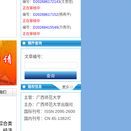
编号：
D202686172143
(王思佳)
正在审核中
编号：
D20268617152
(杨燕平)
正在审核中
编号：
D20268415549
(方燕华)
正在审核中
编号：
D202683205758
(邓岚铱)
稿件查询
已录用
编号：
D2026838317
(严明智)
文章编号：
已录用
编号：
D20268111543
(严玉洁)
已录用
编号：
D202673115237
(赵德亮)
已录用
版权信息
编号：
D2026730103441
(顾萍霞)
我们
主管：广西师范大学
已录用
主办：广西师范大学出版社
国际刊号：ISSN 2095-2600
国内刊号：CN 45-1382/C
综合类
、经济