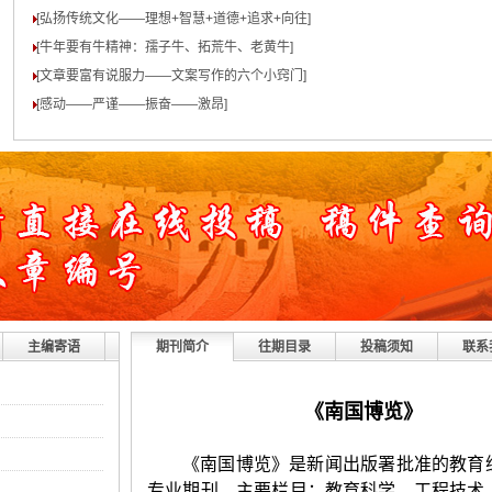
[弘扬传统文化——理想+智慧+道德+追求+向往
]
[牛年要有牛精神：孺子牛、拓荒牛、老黄牛
]
[文章要富有说服力——文案写作的六个小窍门
]
[感动——严谨——振奋——激昂
]
主编寄语
期刊简介
往期目录
投稿须知
联系
《
南国博览
》
《南国博览》是新闻出版署批准的教育
专业期刊。主要栏目：教育科学、工程技术