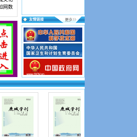
知网数
友情链接
语言简
00字符
者附简
部有权
，按要
投好在
到则为
证写第
网址如
asp?