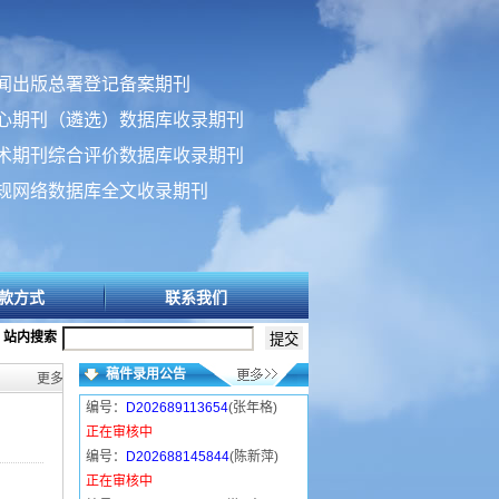
闻出版总署登记备案期刊
心期刊（遴选）数据库收录期刊
术期刊综合评价数据库收录期刊
规网络数据库全文收录期刊
款方式
联系我们
站内搜索
稿件录用公告
更多>>
编号：
D202689113654
(张年格)
正在审核中
编号：
D202688145844
(陈新萍)
正在审核中