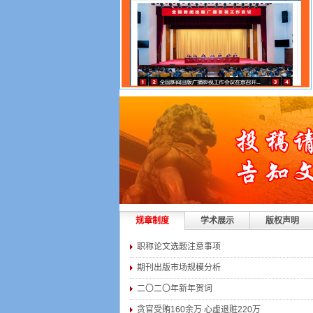
规章制度
学术展示
版权声明
职称论文选题注意事项
期刊出版市场规模分析
二〇二〇年新年贺词
贪官受贿160余万 心虚退赃220万