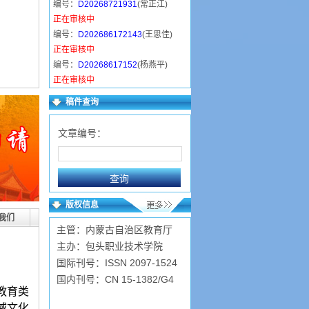
编号：
D20268721931
(常正江)
正在审核中
编号：
D202686172143
(王思佳)
正在审核中
编号：
D20268617152
(杨燕平)
正在审核中
编号：
D20268415549
(方燕华)
稿件查询
正在审核中
编号：
D202683205758
(邓岚铱)
文章编号：
已录用
编号：
D2026838317
(严明智)
已录用
编号：
D20268111543
(严玉洁)
已录用
版权信息
编号：
D202673115237
(赵德亮)
我们
主管：内蒙古自治区教育厅
已录用
主办：包头职业技术学院
国际刊号：ISSN 2097-1524
国内刊号：CN 15-1382/G4
教育类
域文化