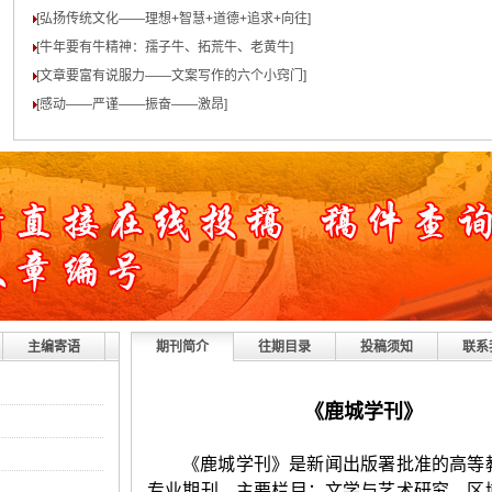
[弘扬传统文化——理想+智慧+道德+追求+向往
]
[牛年要有牛精神：孺子牛、拓荒牛、老黄牛
]
[文章要富有说服力——文案写作的六个小窍门
]
[感动——严谨——振奋——激昂
]
主编寄语
期刊简介
往期目录
投稿须知
联系
《鹿城学刊》
《鹿城学刊》是新闻出版署批准的高等
专业期刊。主要栏目：文学与艺术研究、区