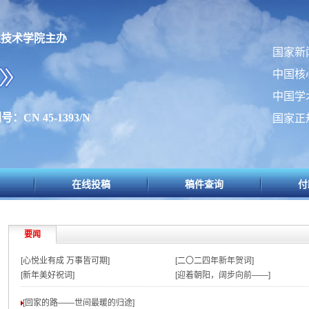
业技术学院主办
国家新
中国核
中国学
：CN 45-1393/N
国家正
在线投稿
稿件查询
付
要闻
[心悦业有成 万事皆可期]
[二〇二四年新年贺词]
[新年美好祝词]
[迎着朝阳，阔步向前——]
[回家的路——世间最暖的归途
]