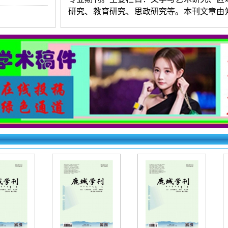
研究、教育研究、思政研究等。本刊文章由
据库全文收录。
《鹿城学刊》投稿须知：
1.投稿要求：观点新颖，层次清楚，
练，数据准确，图表清晰。字数以5000-80
（4版起发）为宜。署名不超过3人。第一作
介。来稿保证无抄袭，严禁一稿多投。编辑
对录用稿件进行适当修删。
2.投稿方法：网站首页点击“在线投稿”
求逐项填写相关信息，上传word格式文档。
右上角查询，看到名字和编号为成功，看不
失败。初审录用稿件，加对接编辑Q时，验
一作者姓名（以便查找）。
《鹿城学刊》
（
文章快速发表
）
投稿
下：
http://www.lyqkfb.com/products.
id=6905