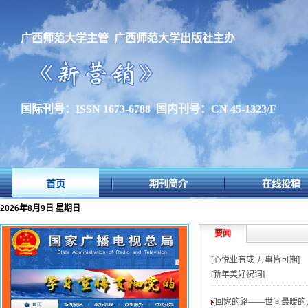
广西师范大学主管 广西师范大学出版社主办
国际刊号：ISSN 1673-6788 国内刊号：CN 45-1323/F
首页
期刊简介
在线投稿
2026年8月9日 星期日
要闻
[心悦业有成 万事皆可期]
[新年美好祝词]
[回家的路——世间最暖的