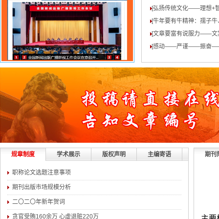
[弘扬传统文化——理想+
[牛年要有牛精神：孺子牛
[文章要富有说服力——文
[感动——严谨——振奋—
规章制度
学术展示
版权声明
主编寄语
期刊
职称论文选题注意事项
期刊出版市场规模分析
二〇二〇年新年贺词
贪官受贿160余万 心虚退赃220万
主要