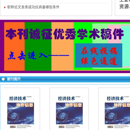
资源
职称论文发表成功应具备哪些条件
计、
练，
为宜
证无
进行
求逐
右上
期刊图片
失败
一作