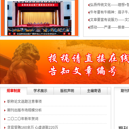
[弘扬传统文化——理想+
[牛年要有牛精神：孺子牛
[文章要富有说服力——文
[感动——严谨——振奋—
规章制度
学术展示
版权声明
主编寄语
期刊
职称论文选题注意事项
期刊出版市场规模分析
二〇二〇年新年贺词
贪官受贿160余万 心虚退赃220万
期刊