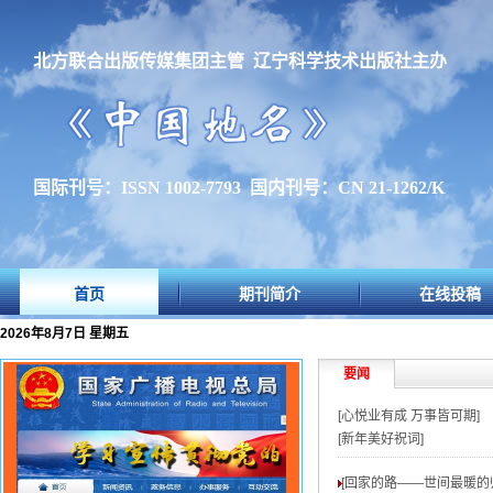
北方联合出版传媒集团主管 辽宁科学技术出版社主办
国际刊号：ISSN 1002-7793 国内刊号：CN 21-1262/K
首页
期刊简介
在线投稿
2026年8月7日 星期五
要闻
[心悦业有成 万事皆可期]
[新年美好祝词]
[回家的路——世间最暖的