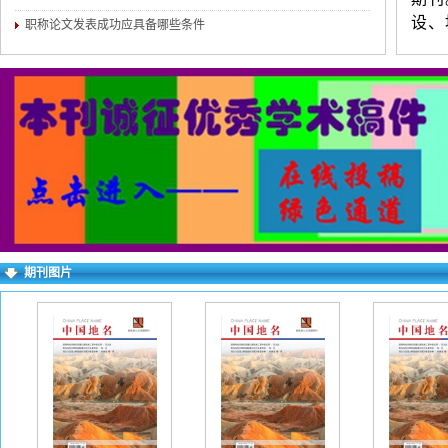
设、
职称论文发表成功应具备哪些条件
等。
练，
（3
介。
对录
求逐
右上
期刊图片
失败
一作
下：