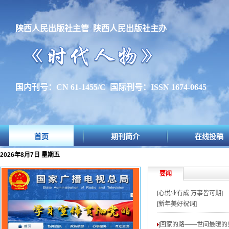
陕西人民出版社主管 陕西人民出版社主办
国内刊号：CN 61-1455/C 国际刊号：ISSN 1674-0645
首页
期刊简介
在线投稿
2026年8月7日 星期五
要闻
[心悦业有成 万事皆可期]
[新年美好祝词]
[回家的路——世间最暖的