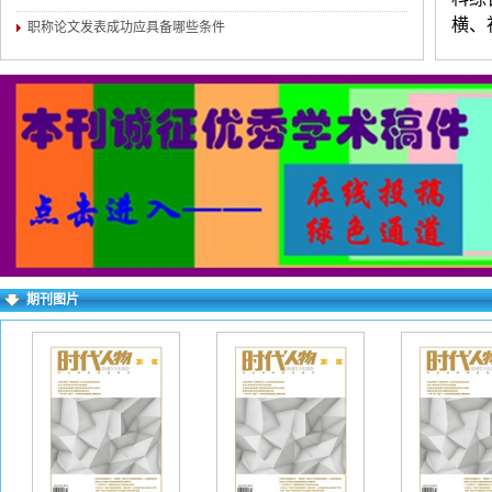
横、
职称论文发表成功应具备哪些条件
思政
论坛
练，
（4
介。
对录
求逐
期刊图片
右上
失败
一作
下：