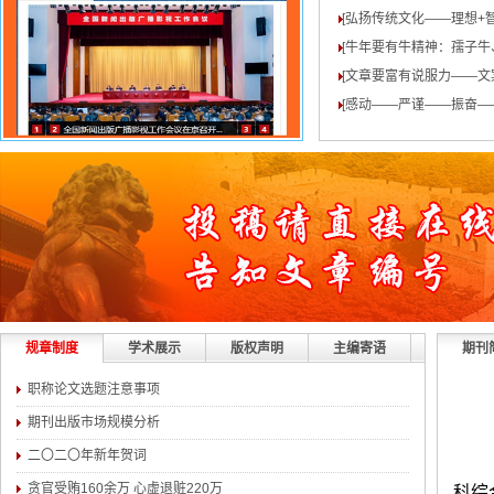
[弘扬传统文化——理想+
[牛年要有牛精神：孺子牛
[文章要富有说服力——文
[感动——严谨——振奋—
规章制度
学术展示
版权声明
主编寄语
期刊
职称论文选题注意事项
期刊出版市场规模分析
二〇二〇年新年贺词
贪官受贿160余万 心虚退赃220万
科综