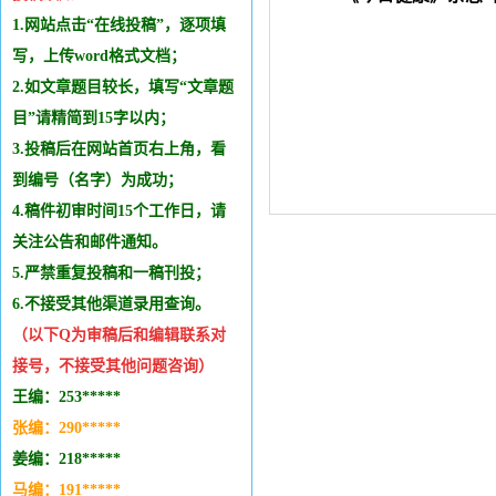
1.网站点击“在线投稿”，逐项填
写，上传word格式文档；
2.如文章题目较长，填写“文章题
目”请精简到15字以内；
3.投稿后在网站首页右上角，看
到编号（名字）为成功；
4.稿件初审时间15个工作日，请
关注公告和邮件通知。
5.严禁重复投稿和
一稿刊投
；
6.不接受其他
渠道录用查询。
（以下Q为审稿后和编辑
联系
对
接号，不接受其他问题咨询）
王编：253*****
张编：290*****
姜编：218*****
马编：191*****