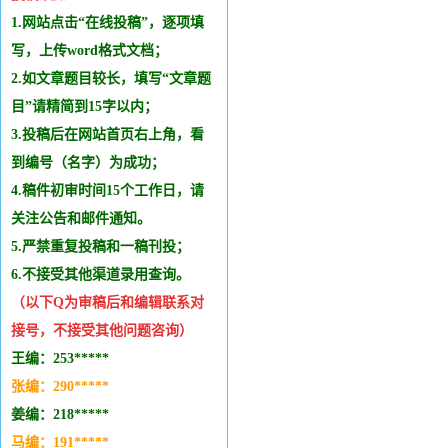
1.网站点击“在线投稿”，逐项填
写，上传word格式文档；
2.如文章题目较长，填写“文章题
目”请精简到15字以内；
3.投稿后在网站首页右上角，看
到编号（名字）为成功；
4.稿件初审时间15个工作日，请
关注公告和邮件通知。
5.严禁重复投稿和
一稿刊投
；
6.不接受其他
渠道录用查询。
（以下Q为审稿后和编辑
联系
对
接号，不接受其他问题咨询）
王编：253*****
张编：290*****
姜编：218*****
马编：191*****