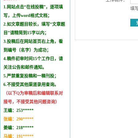
1.网站点击“在线投稿”，逐项填
填写
写，上传word格式文档；
2.如文章题目较长，填写“文章题
目”请精简到15字以内；
3.投稿后在网站首页右上角，看
到编号（名字）为成功；
4.稿件初审时间15个工作日，请
关注公告和邮件通知。
5.严禁重复投稿和
一稿刊投
；
6.不接受其他
渠道录用查询。
（以下Q为审稿后和编辑
联系
对
接号，不接受其他问题咨询）
王编：253*****
张编：290*****
姜编：218*****
马编：191*****