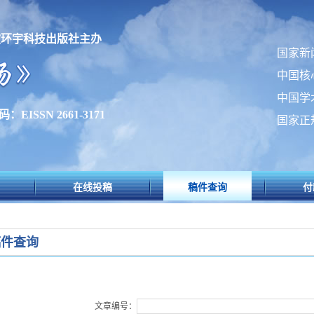
坡环宇科技出版社主办
国家新
中国核
中国学
：EISSN 2661-3171
国家正
在线投稿
稿件查询
付
稿件查询
文章编号：