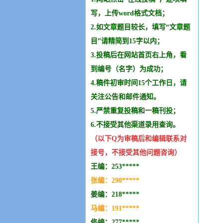
写，上传word格式文档；
2.如文章题目较长，填写“文章题
目”请精简到15字以内；
3.投稿后在网站首页右上角，看
到编号（名字）为成功；
4.稿件初审时间15个工作日，请
关注公告和邮件通知。
5.严禁重复投稿和
一稿刊投
；
6.不接受其他
渠道录用查询。
（以下Q为审稿后和编辑
联系
对
接号，不接受其他问题咨询）
王编：253*****
张编：290*****
姜编：218*****
马编：191*****
佟编：277*****