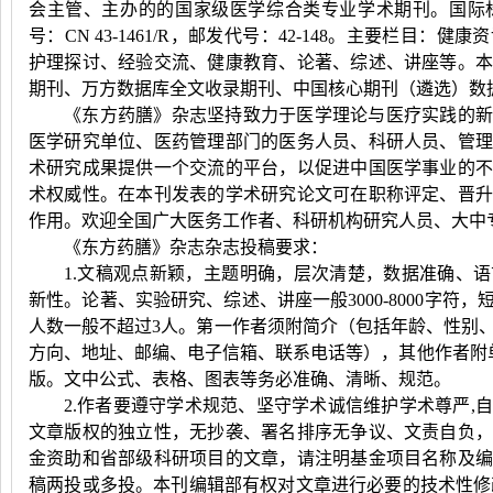
会主管、主办的的国家级医学综合类专业学术期刊。国际
号：
CN 43-1461/R
，邮发代号：
42-148
。主要栏目：健康资
护理探讨、经验交流、健康教育、论著、综述、讲座等。
期刊、万方数据库全文收录期刊、中国核心期刊（遴选）数
《东方药膳》杂志坚持致力于医学理论与医疗实践的新
医学研究单位、医药管理部门的医务人员、科研人员、管
术研究成果提供一个交流的平台，以促进中国医学事业的
术权威性。在本刊发表的学术研究论文可在职称评定、晋
作用。欢迎全国广大医务工作者、科研机构研究人员、大中
《东方药膳》杂志杂志投稿要求：
1.文稿观点新颖，主题明确，层次清楚，数据准确、
新性。论著、实验研究、综述、讲座一般3000-8000字符，
人数一般不超过
3
人。第一作者须附简介（包括年龄、性别
方向、地址、邮编、电子信箱、联系电话等），其他作者附
版。文中公式、表格、图表等务必准确、清晰、规范。
2.作者要遵守学术规范、坚守学术诚信维护学术尊严
,
自
文章版权的独立性，无抄袭、署名排序无争议、文责自负
金资助和省部级科研项目的文章，请注明基金项目名称及
稿两投或多投。本刊编辑部有权对文章进行必要的技术性修