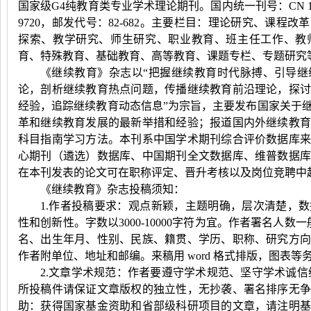
国家级
G4
纯教育类专业学术理论期刊。国内统一刊号：
CN 1
9720
，邮发代号：
82-682
。主要栏目：理论研究、课程改革
探索、教学研究、师生研究、职业教育、班主任工作、教
育、特殊教育、基础教育、高等教育、课题专栏、专题研究
《继续教育》杂志以
“
把握继续教育时代脉搏、引导继
论，剖析继续教育热点问题，传播继续教育前沿理论，探
经验，追踪继续教育动态信息
”
为宗旨，主要发布国家关于
革和继续教育发展的最新举措和经验；报道国内外继续教
科目指南学习方法。本刊系中国学术期刊综合评价数据库
心期刊（遴选）数据库、中国期刊全文数据库、维普数据
在本刊发表的论文可在职称评定、晋升考核以及岗位竞聘中
《继续教育》杂志投稿须知：
1.作者投稿要求：观点新颖，主题明确，层次清楚，
性和创新性。字数以
3000-10000
字符为宜。作者署名人数一
名、出生年月、性别、民族、籍贯、学历、职称、研究方
作者附单位、地址和邮编。来稿用
word
格式排版，图表等
2.文章学术规范：作者要遵守学术规范、坚守学术诚信
所投稿件请保证文章版权的独立性，无抄袭、署名排序无
助：获得国家基金资助和省部级科研项目的文章，请注明