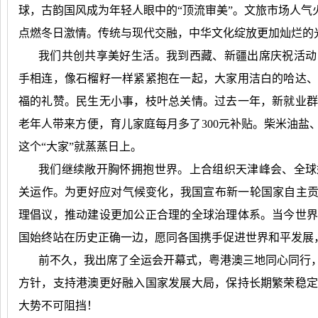
球，古韵国风成为年轻人眼中的
“顶流审美”。文旅市场人气
点燃冬日激情。传统与现代交融，中华文化绽放更加灿烂的
我们共创共享美好生活。我到西藏、新疆出席庆祝活动
手相连，像石榴籽一样紧紧抱在一起，大家用洁白的哈达
福的礼赞。民生无小事，枝叶总关情。过去一年，新就业
老年人带来方便，育儿家庭每月多了
300
元补贴。柴米油盐、
这个“大家”就蒸蒸日上。
我们继续敞开胸怀拥抱世界。上合组织天津峰会、全球
关运作。为更好应对气候变化，我国宣布新一轮国家自主
理倡议，推动建设更加公正合理的全球治理体系。当今世
国始终站在历史正确一边，愿同各国携手促进世界和平发展
前不久，我出席了全运会开幕式，粤港澳三地同心同行
方针，支持港澳更好融入国家发展大局，保持长期繁荣稳
大势不可阻挡！