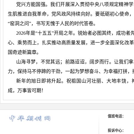
党兴方能国强。我们开展深入贯彻中央八项规定精神学
生肌推进自我革命，党风政风持续向好。要砥砺初心使命
“窑洞之问”，书写无愧于人民的时代答卷。
2026
年是“十五五”开局之年。锐始者必图其终，成功者
心、乘势而上，扎实推动高质量发展，进一步全面深化改
国奇迹新篇章。
山海寻梦，不觉其远；前路迢迢，阔步而行。让我们拿
力，保持马不停蹄的干劲，一起为梦想奋斗、为幸福打拼，
新年的旭日即将升起。祝祖国山河壮丽、大地丰饶，
成，万事皆可期！
值班电话：
投诉中心：