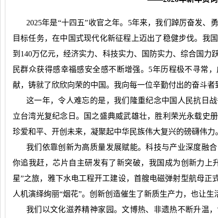
2025
年是“十四五”收官之年。
5
年来，我们踔厉奋发、
目标任务，在中国式现代化新征程上迈出了稳健步伐。我
到
140
万亿元，经济实力、科技实力、国防实力、综合国力
民群众获得感幸福感安全感不断增强。
5
年历程极不寻常，
献，铸就了欣欣向荣的中国。我向每一位辛勤付出的奋斗者
这一年，令人难忘的是，我们隆重纪念中国人民抗日战
立台湾光复纪念日。国之盛典威武雄壮，胜利荣光永载史
珍爱和平、开创未来，凝聚起中华民族伟大复兴的磅礴伟力
我们依靠创新为高质量发展赋能。科技与产业深度融合
你追我赶，芯片自主研发有了新突破，我国成为创新力上
星”之旅，雅下水电工程开工建设，首艘电磁弹射型航母正式
人机演绎绚丽“烟花”。创新创造催生了新质生产力，也让生
我们以文化滋养精神家园。文博热、非遗热不断升温，