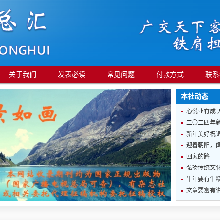
关于我们
发表必读
常见问题
付款方式
联系
本社动态
心悦业有成 
二〇二四年
新年美好祝
迎着朝阳，
回家的路—
弘扬传统文化
牛年要有牛
文章要富有