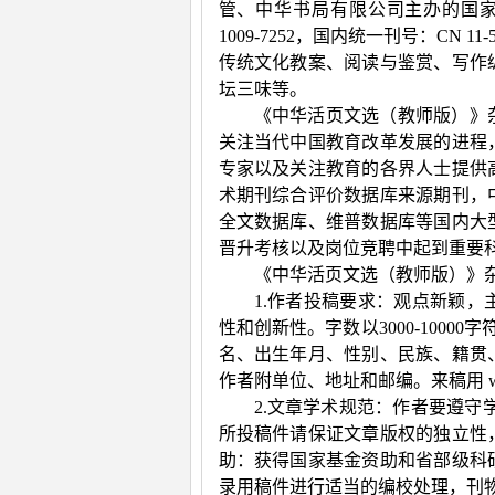
管、中华书局有限公司主办的国
1009-7252
，国内统一刊号：
CN 11-
传统文化教案、阅读与鉴赏、写作
坛三味等。
《中华活页文选（教师版）》
关注当代中国教育改革发展的进程
专家以及关注教育的各界人士提供
术期刊综合评价数据库来源期刊，
全文数据库、维普数据库等国内大
晋升考核以及岗位竞聘中起到重要
《中华活页文选（教师版）》
1.作者投稿要求：观点新颖
性和创新性。字数以
3000-10000
字
名、出生年月、性别、民族、籍贯
作者附单位、地址和邮编。来稿用
w
2.文章学术规范：作者要遵守
所投稿件请保证文章版权的独立性
助：获得国家基金资助和省部级科
录用稿件进行适当的编校处理，刊