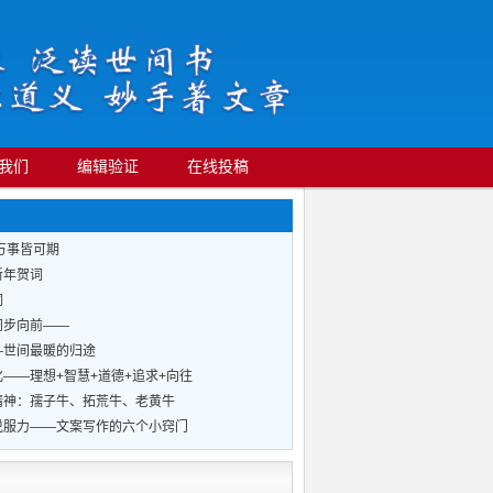
我们
编辑验证
在线投稿
万事皆可期
新年贺词
词
阔步向前——
—世间最暖的归途
——理想+智慧+道德+追求+向往
精神：孺子牛、拓荒牛、老黄牛
说服力——文案写作的六个小窍门