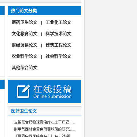
热门论文分类
医药卫生论文
工业化工论文
|
文化教育论文
科学技术论文
|
财经贸易论文
建筑工程论文
|
农业科学论文
社会科学论文
|
《旅游世界》
《旅游世界》（文旅视界非遗文化旅游管理生态自然文旅科教）
其他综合论文
《中国多媒体与网络教学学报》（教育教学教研教改信息技术）
《中国多媒体与网络教学学报》
医药卫生论文
支架联合药物球囊治疗左主干病变一..
耐甲氧西林金黄色葡萄球菌的研究进..
《世界中西医结合杂志》杂志社-编..