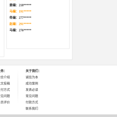
姜编：218*****
马编：191*****
佟编：277*****
赵编：291*****
马编：276
*****
业务：
关于我们：
综合介绍
诚信为本
论文投稿
成功案例
支付方式
发表必读
常见问题
常见问题
会员评价
付款方式
联系我们