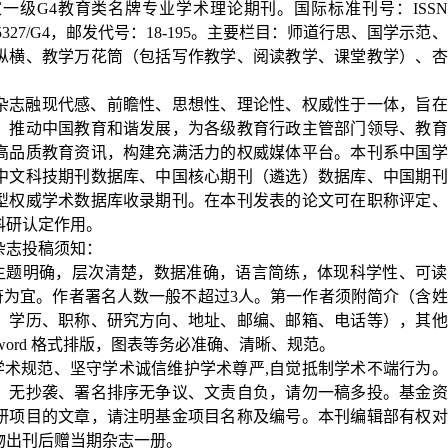
家一级
G4
教育类名牌专业学术理论期刊。国际标准刊号：
ISSN
5327/G4
，邮发代号：
18-195
。主要栏目：师道行思、国学示范、
纵横、教学万花筒（包括写作教学、阅读教学、课堂教学）、杏
杂志融现代感、前瞻性、思想性、理论性、权威性于一体，旨在
，推动中国教育和谐发展，为各级教育行政主管部门领导、教育
高品质教育资讯，构建充满活力的权威媒体平台。本刊系中国学
中文科技期刊数据库、中国核心期刊（遴选）数据库、中国期刊
型权威学术数据库收录期刊。在本刊发表的论文可在职称评定、
科研认定作用。
杂志投稿须知：
，主题明确，层次清楚，数据准确，语言简练，体现科学性、可读
符为宜。作者署名人数一般不超过
3
人。第一作者须附简介（含姓
、学历、职称、研究方向、地址、邮编、邮箱、电话等），其他
ord
格式排版，图表等务必准确、清晰、规范。
学术规范、坚守学术诚信维护学术尊严
,
自觉抵制学术不端行为。
，无抄袭、署名排序无争议、文责自负，请勿一稿多投。基金资
研项目的文章，请注明基金项目名称及编号。本刊编辑部有权对
物出刊后赠当期杂志一册。