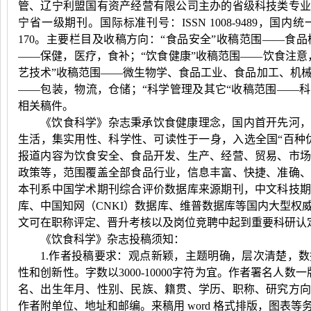
管、辽宁利盟国有资产经营有限公司主办的省级科技类专
宁省一级期刊。国际标准刊号：
ISSN 1008-9489
，国内统
170
。主要栏目及收稿方向：
“
食品安全
”
收稿范围——食品
——保健，医疗，食补；
“
饮食健康
”
收稿范围——饮食注意
艺技术
”
收稿范围——微生物学、食品工业、食品加工、机
——包装，物流，仓储；
“
科学管理及其它
“
收稿范围——科
相关稿件。
《饮食科学》杂志秉承饮食健康理念，国内首开先河，
生活，集实用性、科学性、可读性于一身，入选全国
“
百种
报道内容为饮食安全、食品开发、生产、经营、贸易、市
政策等，范围覆盖全部食品行业，信息丰富、快捷、准确
本刊系中国学术期刊综合评价数据库来源期刊，中文科技
库、中国知网（
CNKI
）数据库、维普数据库等国内大型权
文可在职称评定、晋升考核以及岗位竞聘中起到重要科研认
《饮食科学》杂志投稿须知：
1.作者投稿要求：观点新颖，主题明确，层次清楚，
性和创新性。字数以
3000-10000
字符为宜。作者署名人数一
名、出生年月、性别、民族、籍贯、学历、职称、研究方
作者附单位、地址和邮编。来稿用
word
格式排版，图表等