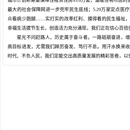
城市计划新筹集保障性租赁住房93.6万套，温暖住有所居的梦
最大的社会保障网进一步兜牢民生底线；5.29万家定点医
众看病少跑腿……实打实的改革红利、摸得着的民生福祉
幸福生活拔节生长，创造活力充分涌现，我们正在信心百倍
星光不问赶路人，历史属于奋斗者。一路砥砺奋进，增
高目标进发，尤需我们踔厉奋发、笃行不怠。用汗水换来
时代、不负人民，我们定能交出高质量发展的精彩答卷，以