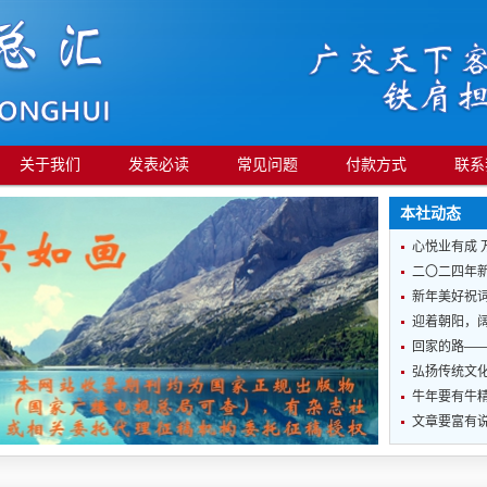
关于我们
发表必读
常见问题
付款方式
联系
本社动态
心悦业有成 
二〇二四年
新年美好祝
迎着朝阳，
回家的路—
弘扬传统文化
牛年要有牛
文章要富有