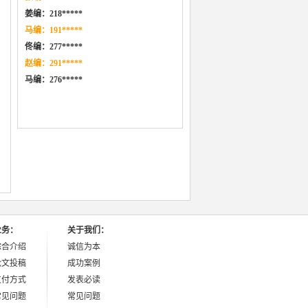
姜编：218*****
马编：191*****
佟编：277*****
赵编：291*****
马编：276
*****
业务：
关于我们：
综合介绍
诚信为本
论文投稿
成功案例
支付方式
发表必读
常见问题
常见问题