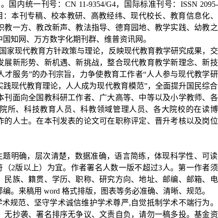
刊。国内统一刊号：
CN 11-9354/G4
，国际标准刊号：
ISSN 2095-
目：本刊专稿、校本教研、高教经纬、现代校长、教育信息化、
职教一方、教改新声、教法指导、德育园地、教学实践、幼教之
中国知网、万方数字化期刊群、维普资讯网。
彻国家现代教育方针政策与理论，反映现代教育教学研究成果，交
发展新形势、新机遇、新挑战，整合现代教育教学新理念、新技
人才服务”的办刊宗旨，力争使教育工作者“人人参与现代教学研
实践现代教育理论，人人成为现代教育模范”，全面提升国民综合
本刊面向全国教科研工作者、广大高等、中等以及小学教师、各
院所、科技教育人员、科教领域管理人员、各大院校的在读博
作的人士。在本刊发表的论文可在职称评定、晋升考核以及岗位
：
，主题明确，层次清楚，数据准确，语言简练，体现科学性、可读
符（
2
版以上）为宜。作者署名人数一版不超过
3
人。第一作者须
、民族、籍贯、学历、职称、研究方向、地址、邮编、邮箱、电
邮编。来稿用
word
格式排版，图表等务必准确、清晰、规范。
学术规范、坚守学术诚信维护学术尊严
,
自觉抵制学术不端行为。
，无抄袭、署名排序无争议、文责自负，请勿一稿多投。基金资