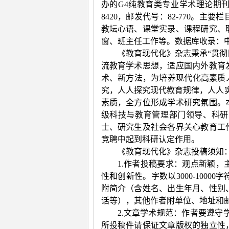
办的
G4
纯教育类专业学术理论期
8420
，邮发代号：
82-770
。主要栏
教坛心语、课堂实录、课程研究、
窗、班主任工作等。数据库收录：
《教育现代化》杂志秉承“贯
流教育学术思想，适应国内外教育
术、新方法，为培养现代化高素质
究，人人探究现代教育规律，人人
素质，全方位形成学术研究氛围。
级科技与教育管理部门领导、科研
士、研究生及社会各界关心教育工
竞聘中起到科研认定作用。
《教育现代化》杂志投稿须知
1.作者投稿要求：观点新颖
性和创新性。字数以
3000-10000
字
附简介（含姓名、出生年月、性别
话等），其他作者附单位、地址和
2.文章学术规范：作者要遵守
所投稿件请保证文章版权的独立性