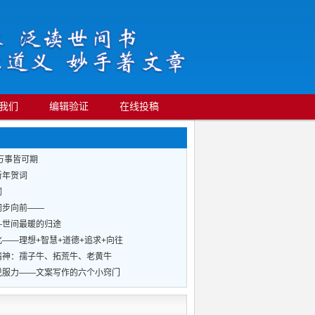
我们
编辑验证
在线投稿
万事皆可期
新年贺词
词
阔步向前——
—世间最暖的归途
——理想+智慧+道德+追求+向往
精神：孺子牛、拓荒牛、老黄牛
说服力——文案写作的六个小窍门