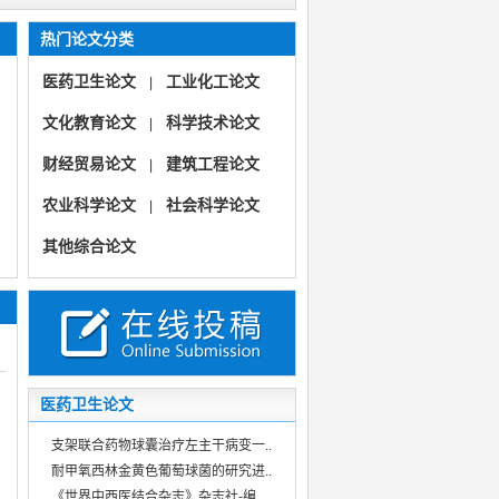
热门论文分类
医药卫生论文
工业化工论文
|
文化教育论文
科学技术论文
|
财经贸易论文
建筑工程论文
|
农业科学论文
社会科学论文
|
《母子健康》
其他综合论文
《山西市场导报》
《母子健康》（医学健康科普女性幼儿用药指导护理管理）
《中国多媒体与网络教学学报》（教育教学教研教改信息技术）
医药卫生论文
支架联合药物球囊治疗左主干病变一..
耐甲氧西林金黄色葡萄球菌的研究进..
《世界中西医结合杂志》杂志社-编..